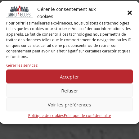
Gérer le consentement aux
cookies
Pour offrir les meilleures expériences, nous utilisons des technologies
telles que les cookies pour stocker et/ou accéder aux informations des
appareils. Le fait de consentir à ces technologies nous permettra de
traiter des données telles que le comportement de navigation ou les ID
uniques sur ce site. Le fait de ne pas consentir ou de retirer son
consentement peut avoir un effet négatif sur certaines caractéristiques
LE RÉSEAU PROFESSIONNEL
et fonctions.
AU FÉMININ
Gérer les services
Accepter
Tu veux découvrir Gard A Elles
Refuser
Voir les préférences
Tu veux t'inscrire aux soirées
Politique de cookies
Politique de confidentialité