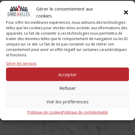
Gérer le consentement aux
cookies
Pour offrir les meilleures expériences, nous utilisons des technologies
telles que les cookies pour stocker et/ou accéder aux informations des
appareils. Le fait de consentir à ces technologies nous permettra de
traiter des données telles que le comportement de navigation ou les ID
uniques sur ce site. Le fait de ne pas consentir ou de retirer son
consentement peut avoir un effet négatif sur certaines caractéristiques
LE RÉSEAU PROFESSIONNEL
et fonctions.
AU FÉMININ
Gérer les services
Accepter
Tu veux découvrir Gard A Elles
Refuser
Voir les préférences
Tu veux t'inscrire aux soirées
Politique de cookies
Politique de confidentialité