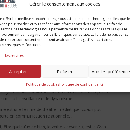
Gérer le consentement aux cookies
r offrir les meilleures expériences, nous utilisons des technologies telles que l
kies pour stocker et/ou accéder aux informations des appareils. Le fait de
e Blanc-Faugère
sentir à ces technologies nous permettra de traiter des données telles que le
portement de navigation ou les ID uniques sur ce site. Le fait de ne pas consen
de retirer son consentement peut avoir un effet négatif sur certaines
actéristiques et fonctions.
e Remarquable !
er les services
sture de
Corinne Blanc-Faugère
?
Accepter
Refuser
Voir les préférenc
lle s’intéresse à « l’autre » dans ses rencontres et par son «
 Vie » de rire.
Politique de cookies
Politique de confidentialité
rgie, Corinne est animée par les mots et ses trois piliers
arisme, la bienveillance et le dynamisme.
orinne est une femme de théâtre, médiatique, coach pour
xperte en communication relationnelle, …
t, être quelqu’un de bien, le verbe « devenir », est le Graal