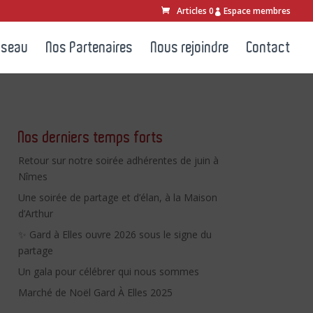
Articles 0
Espace membres
éseau
Nos Partenaires
Nous rejoindre
Contact
Nos derniers temps forts
Retour sur notre soirée adhérentes de juin à
Nîmes
Une soirée de partage et d’élan, à la Maison
d’Arthur
✨ Gard à Elles ouvre 2026 sous le signe du
partage
Un gala pour célébrer qui nous sommes
Marché de Noël Gard À Elles 2025